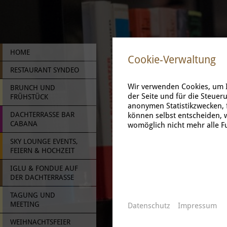
HOME
Cookie-Verwaltung
RESTAURANT SYNDEO
Wir verwenden Cookies, um I
BRUNCH UND
der Seite und für die Steuer
FRÜHSTÜCK
anonymen Statistikzwecken, f
DACHTERRASSE BAR
können selbst entscheiden, w
CABANA
womöglich nicht mehr alle Fu
SKY LOUNGE EVENTS,
FEIERN & HOCHZEIT
IGLU & FONDUE AUF
DER DACHTERRASSE
TAGUNG UND
MEETING
Datenschutz
Impressum
WEIHNACHTSFEIER