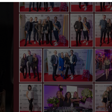
#glamnightleipzig
#glamnightleipzig
#glamnight
#glamnightleipzig INNSIDE meets
#glamnightleipzig
#glamnight
Fashion Event 13.02.2019
INNSIDE
INNSIDE
meets
meets
Fashion Event
Fashion Ev
13.02.2019
13.02.201
#glamnightleipzig
#glamnightleipzig
#glamnight
#glamnightleipzig INNSIDE meets
#glamnightleipzig
#glamnight
Fashion Event 13.02.2019
INNSIDE
INNSIDE
meets
meets
Fashion Event
Fashion Ev
13.02.2019
13.02.201
#glamnightleipzig
#glamnightleipzig
#glamnight
#glamnightleipzig
#glamnightleipzig INNSIDE meets
#glamnight
INNSIDE
Fashion Event 13.02.2019
INNSIDE
meets
meets