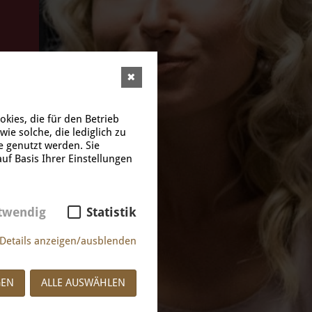
eets
✖
kies, die für den Betrieb
e solche, die lediglich zu
e genutzt werden. Sie
uf Basis Ihrer Einstellungen
eets
twendig
Statistik
Details anzeigen/ausblenden
GEN
ALLE AUSWÄHLEN
eets