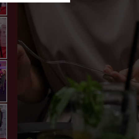
leipzig
leipzig
ent
9
leipzig
leipzig
ent
9
leipzig
leipzig