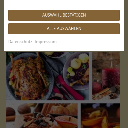
Personen:
7 Paintings x Xmas
Weihnachtsparty mit Kunden oder Team für bis zu 26 Personen:
AUSWAHL BESTÄTIGEN
VIP Lounge auf der Dachterrasse
ALLE AUSWÄHLEN
Weihnachtsfeier mit der Firma oder den Kunden von 40 – 180
Personen:
SKY LOUNGE
Datenschutz
Impressum
Privat daheim:
Gans to go