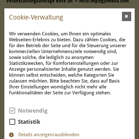
Veranstaltungsanfrage bitte an -> mice.leipzig@melia.com
WEIHNACHTSFEIER UND GÄNSEESSEN
Weihnachtsfeier, Gänseessen oder Iglu
Cookie-Verwaltung
✖
SILVESTER 2026 IN LEIPZIG
& Fondue auf der Dachterrasse
TISCH RESERVIEREN
Ein Haus – Alle Möglichkeiten! Weihnachtsmarkt, Glühwein und
Wir verwenden Cookies, um Ihnen ein optimales
der Duft nach Gänsebraten. Freuen Sie sich auf die
Webseiten-Erlebnis zu bieten. Dazu zählen Cookies, die
für den Betrieb der Seite und für die Steuerung unserer
Weihnachtszeit und übergeben Sie die Planung Ihrer
kommerziellen Unternehmensziele notwendig sind,
Feierlichkeiten in unsere Hände.
sowie solche, die lediglich zu anonymen
Statistikzwecken, für Komforteinstellungen oder zur
Das INNSIDE by Meliá liegt im Zentrum von Leipzig gegenüber
Anzeige personalisierter Inhalte genutzt werden. Sie
der Thomaskirche, direkt am Weihnachtsmarkt und bietet
können selbst entscheiden, welche Kategorien Sie
neben Hotelzimmern und Tagungsmöglichkeiten verschiedene
zulassen möchten. Bitte beachten Sie, dass auf Basis
Locations für Ihre Weihnachtsfeier:
Ihrer Einstellungen womöglich nicht mehr alle
Funktionalitäten der Seite zur Verfügung stehen.
Freunde & Kollegen:
Iglu & Fondue auf der Dachterrasse
bis 6
Personen je Iglu und bis 14 Personen in unserer Rathausbar-
Lounge
Notwendig
Zu zweit, mit der Familie oder dem Team von 2 – 9 Personen:
Statistik
Weihnachtsessen im Syndeo
Details anzeigen/ausblenden
Exklusivbuchung unserer Dinnershow "7 Paintings" für bis zu 36