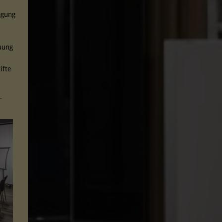
agung
uung
ifte
.