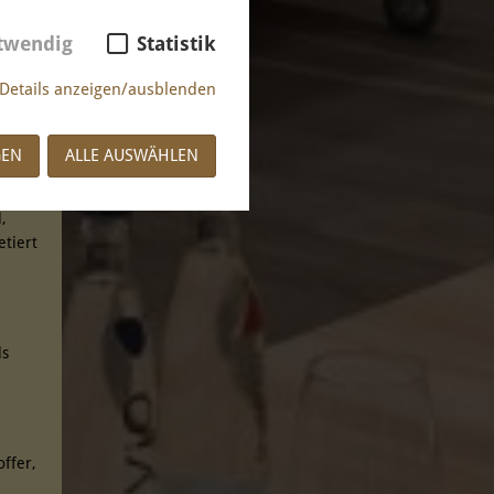
twendig
Statistik
Details anzeigen/ausblenden
GEN
ALLE AUSWÄHLEN
,
etiert
ls
ffer,