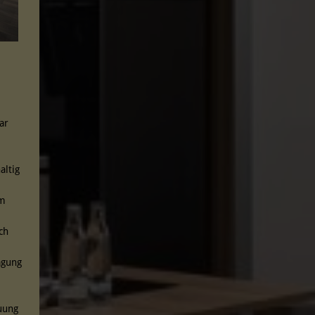
bar
altig
um
ch
agung
uung