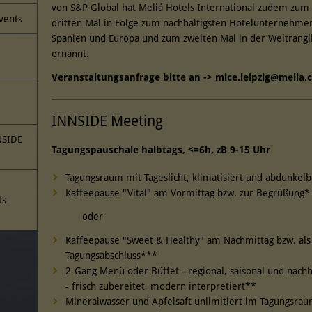
von S&P Global hat Meliá Hotels International zudem zum
Events
dritten Mal in Folge zum nachhaltigsten Hotelunternehmen
Spanien und Europa und zum zweiten Mal in der Weltrangl
ernannt.
Veranstaltungsanfrage bitte an -> mice.leipzig@melia.
INNSIDE Meeting
NSIDE
Tagungspauschale halbtags, <=6h, zB 9-15 Uhr
Tagungsraum mit Tageslicht, klimatisiert und abdunkel
Kaffeepause "Vital" am Vormittag bzw. zur Begrüßung
ts
oder
Kaffeepause "Sweet & Healthy" am Nachmittag bzw. als
Tagungsabschluss***
2-Gang Menü oder Büffet - regional, saisonal und nachh
- frisch zubereitet, modern interpretiert**
Mineralwasser und Apfelsaft unlimitiert im Tagungsra