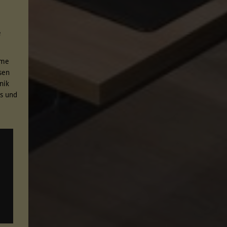
e
ume
sen
nik
ks und