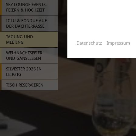
SKY LOUNGE EVENTS,
FEIERN & HOCHZEIT
IGLU & FONDUE AUF
DER DACHTERRASSE
TAGUNG UND
MEETING
Datenschutz
Impressum
WEIHNACHTSFEIER
UND GÄNSEESSEN
SILVESTER 2026 IN
LEIPZIG
TISCH RESERVIEREN