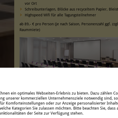
vor Ort
Schreibunterlagen, Blöcke aus recyceltem Papier, Bleist
Highspeed Wifi für alle Tagungsteilnehmer
ab 89,- € pro Person (je nach Saison, Personenzahl ggf. zzgl
Raummiete)
hnen ein optimales Webseiten-Erlebnis zu bieten. Dazu zählen Coo
ung unserer kommerziellen Unternehmensziele notwendig sind, sowi
ür Komforteinstellungen oder zur Anzeige personalisierter Inhalt
elche Kategorien Sie zulassen möchten. Bitte beachten Sie, dass a
nktionalitäten der Seite zur Verfügung stehen.
Informationen zu unseren