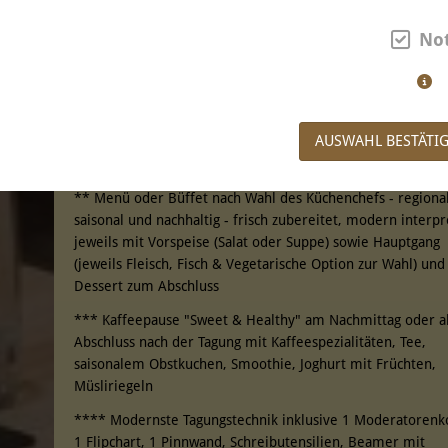
Tagungsangeboten
No
* Kaffeepause "Vital" am Vormittag oder vorab als
Begrüßungskaffee mit Kaffeespezialitäten, Tee, Obst,
Gemüsesticks mit Dip, Aromatisiertes Wasser,
warme Panini-Sandwichs verschieden gefüllt,
AUSWAHL BESTÄTI
Ingwer/Detox/Smoothie-Shots, Roggenbrot mit veganem
Antipasti-Aufstrich, vegane Mini-Muffins
** Menü oder Büffet nach Wahl des Küchenchefs - regional
saisonal und nachhaltig - frisch zubereitet, modern interpr
jeweils mit Vorspeise (Salat oder Suppe) sowie Hauptgang
(jeweils Fleisch, Fisch & Vegetarische Option zur Wahl) und
Dessert zum Abschluss
*** Kaffeepause "Sweet & Healthy" am Nachmittag oder a
Abschluss nach der Tagung mit Kaffeespezialitäten, Tee,
saisonalem Obstkuchen, Smoothie, Joghurt mit Früchten,
Müsliriegeln
**** Modernste Tagungstechnik inklusive 1 Moderatorenko
1 Flipchart, 1 Pinnwand, Schreibutensilien, Beamer mit