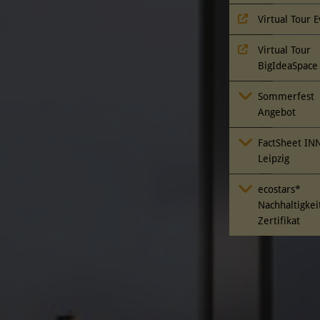
Virtual Tour 
Virtual Tour
BigIdeaSpace
Sommerfest
Angebot
FactSheet IN
Leipzig
ecostars*
Nachhaltigkei
Zertifikat