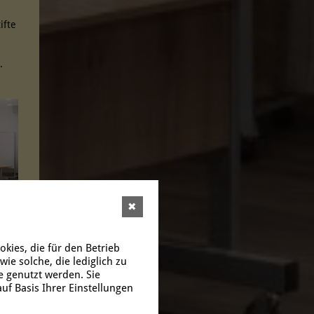
ifte
.
✖
kies, die für den Betrieb
e solche, die lediglich zu
e genutzt werden. Sie
uf Basis Ihrer Einstellungen