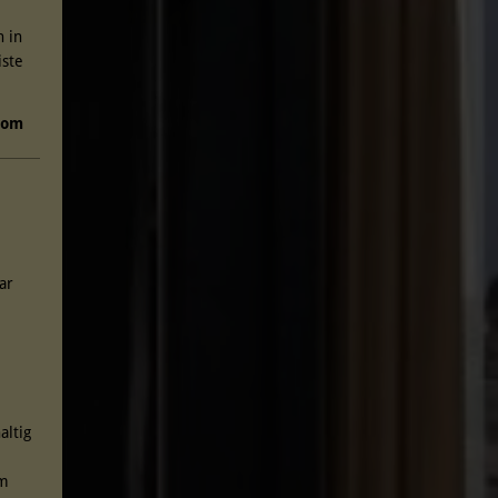
 in
iste
com
bar
*
altig
um