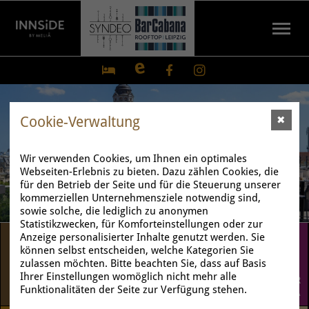
Dachterrasse
Sonntagsbrunch
Menüs, Büffets, Fingerfood
Krimi-Dinner
Das Highlight im Syndeo
VIRTUAL 3D & 360° TOUR
Syndeo - Lounge & Bar
Internationale Küche - Cocktails - Panoramablick
in der SKY LOUNGE mit Panoramablick
für Ihre Events in unserem Haus
Kimi- und Musical-Dinner in der Sky Lounge
Gruppen-Experience für 4-10 Personen
Entdecken Sie unser Hotel
Weine, Highballs und Apero-Drinks
Cookie-Verwaltung
✖
Täglich ab 17.00 Uhr geöffnet!
Jeweils von 10.00 bis 14.00 Uhr
Inspirieren Sie sich in unserer neuen Bankettmappe
für Termine klicken!
nur auf Vorbestellung
bei einem virtuellen Rundgang!
Täglich geöffnet
Wir verwenden Cookies, um Ihnen ein optimales
Webseiten-Erlebnis zu bieten. Dazu zählen Cookies, die
für den Betrieb der Seite und für die Steuerung unserer
kommerziellen Unternehmensziele notwendig sind,
sowie solche, die lediglich zu anonymen
Statistikzwecken, für Komforteinstellungen oder zur
Anzeige personalisierter Inhalte genutzt werden. Sie
können selbst entscheiden, welche Kategorien Sie
zulassen möchten. Bitte beachten Sie, dass auf Basis
Ihrer Einstellungen womöglich nicht mehr alle
RESTAURANT
BRUNCH UND
DACHTERRASSE BAR
Funktionalitäten der Seite zur Verfügung stehen.
SYNDEO
FRÜHSTÜCK
CABANA